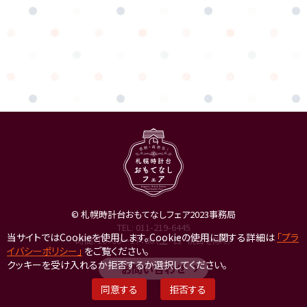
© 札幌時計台おもてなしフェア2023事務局
TEL:
011-219-6445
当サイトではCookieを使用します。Cookieの使用に関する詳細は
「プラ
時間: 10：00～17：00（土・日・祝日を除く）
イバシーポリシー」
をご覧ください。
クッキーを受け入れるか拒否するか選択してください。
お問い合わせ
同意する
拒否する