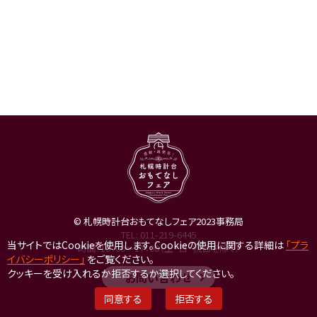
© 札幌時計台おもてなしフェア2023事務局
TEL:
011-219-6445
当サイトではCookieを使用します。Cookieの使用に関する詳細は
「プラ
時間: 10：00～17：00（土・日・祝日を除く）
イバシーポリシー」
をご覧ください。
クッキーを受け入れるか拒否するか選択してください。
お問い合わせ
同意する
拒否する