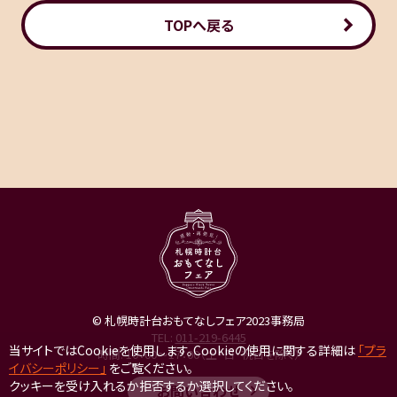
TOPへ戻る
© 札幌時計台おもてなしフェア2023事務局
TEL:
011-219-6445
当サイトではCookieを使用します。Cookieの使用に関する詳細は
「プラ
時間: 10：00～17：00（土・日・祝日を除く）
イバシーポリシー」
をご覧ください。
クッキーを受け入れるか拒否するか選択してください。
お問い合わせ