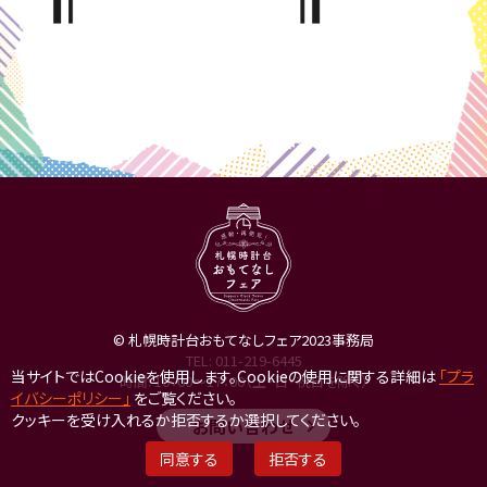
© 札幌時計台おもてなしフェア2023事務局
TEL:
011-219-6445
当サイトではCookieを使用します。Cookieの使用に関する詳細は
「プラ
時間: 10：00～17：00（土・日・祝日を除く）
イバシーポリシー」
をご覧ください。
クッキーを受け入れるか拒否するか選択してください。
お問い合わせ
同意する
拒否する